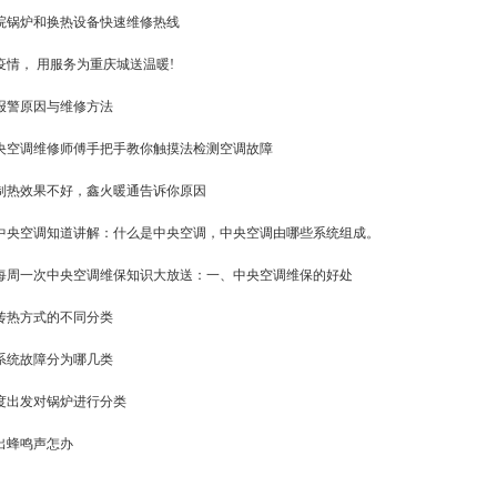
院锅炉和换热设备快速维修热线
疫情， 用服务为重庆城送温暖!
报警原因与维修方法
央空调维修师傅手把手教你触摸法检测空调故障
制热效果不好，鑫火暖通告诉你原因
中央空调知道讲解：什么是中央空调，中央空调由哪些系统组成。
每周一次中央空调维保知识大放送：一、中央空调维保的好处
传热方式的不同分类
系统故障分为哪几类
度出发对锅炉进行分类
出蜂鸣声怎办