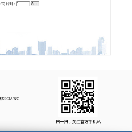
/页 转到：
03A/B/C