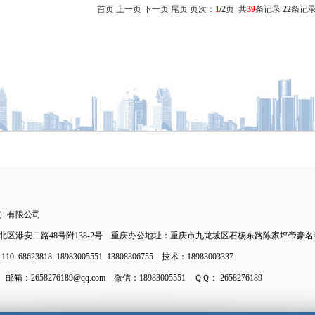
首页 上一页
下一页
尾页
页次：
1
/2
页 共
39
条记录
22
条记录
）有限公司
区港安二路48号附138-2号 重庆办公地址：重庆市九龙坡区石杨东路陈家坪帝豪名都22
0 68623818 18983005551 13808306755 技术：18983003337
 邮箱：2658276189@qq.com 微信：18983005551 ＱＱ： 2658276189