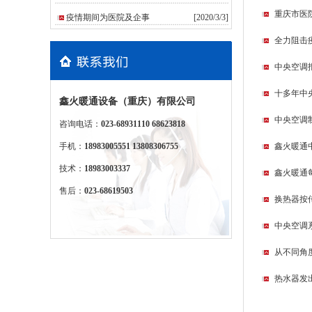
重庆市医
疫情期间为医院及企事
[2020/3/3]
全力阻击
中央空调
十多年中
鑫火暖通设备（重庆）有限公司
中央空调
咨询电话：
023-68931110 68623818
手机：
18983005551 13808306755
鑫火暖通
技术：
18983003337
鑫火暖通
售后：
023-68619503
换热器按
中央空调
从不同角
热水器发