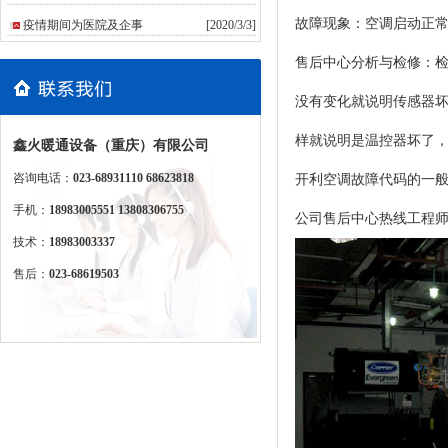
故障现象：空调启动正
疫情期间为医院及企事
[2020/3/3]
售后中心分析与检修：检
没有变化就说明传感器
样就说明是温控器坏了
鑫火暖通设备（重庆）有限公司
咨询电话：
023-68931110 68623818
开利空调故障代码的一
手机：
18983005551 13808306755
公司售后中心热线工程
技术：
18983003337
售后：
023-68619503